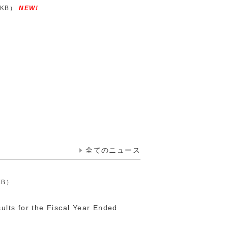
7KB）
）
全てのニュース
KB）
ults for the Fiscal Year Ended