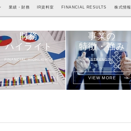
ン
業績・財務
IR資料室
FINANCIAL RESULTS
株式情
財務
事業の
ハイライト
特徴・強み
FINANCIAL HIGHLIGHTS
STRENGTH